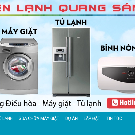
Ủ LẠNH
SỦA CHỮA MÁY GIẶT
DỰ ÁN
LẮP ĐẶT
TIN TỨC