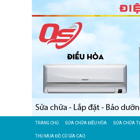
TRANG CHỦ
SỬA CHỮA ĐIỀU HÒA
SỬA CHỮA T
THU MUA ĐỒ CŨ GÍA CAO